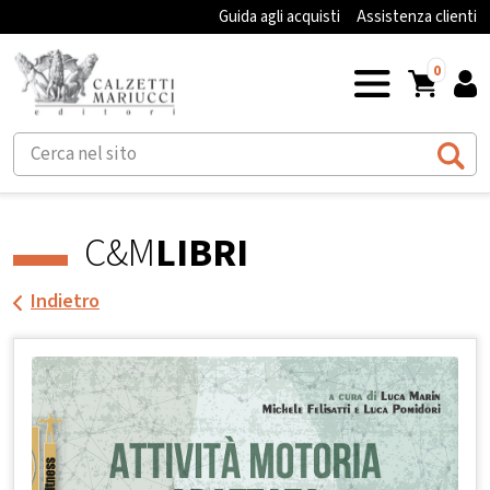
Guida agli acquisti
Assistenza clienti
0
C&M
LIBRI
Indietro