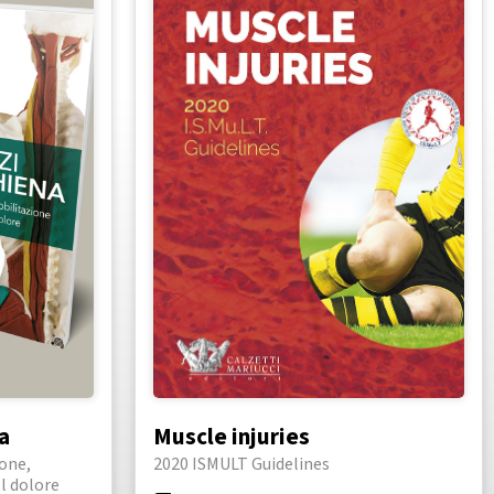
na
Muscle injuries
one,
2020 ISMULT Guidelines
l dolore