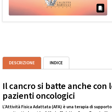
DESCRIZIONE
INDICE
Il cancro si batte anche con 
pazienti oncologici
L’Attività Fisica Adattata (AFA) è una terapia di suppor