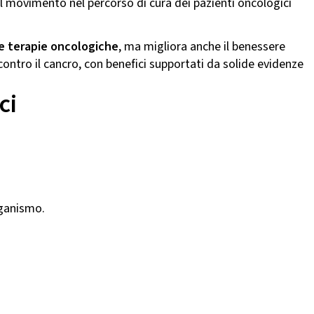
 il movimento nel percorso di cura dei pazienti oncologici
lle terapie oncologiche
, ma migliora anche il benessere
 contro il cancro, con benefici supportati da solide evidenze
ci
rganismo.