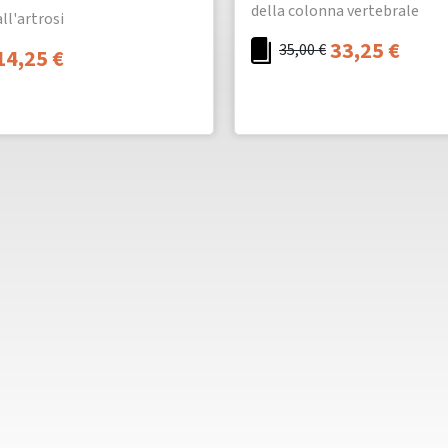
della colonna vertebrale
ll'artrosi
33,25
€
35,00
€
14,25
€