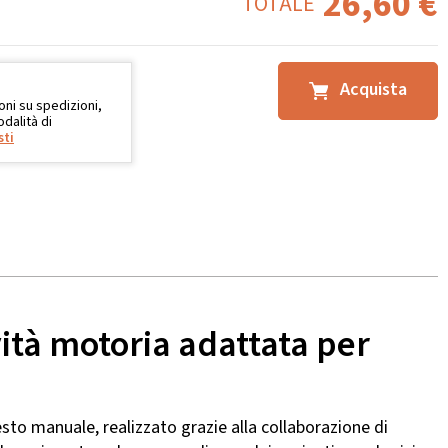
26,60
€
TOTALE
Acquista
oni su spedizioni,
dalità di
sti
ività motoria adattata per
to manuale, realizzato grazie alla collaborazione di