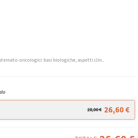
ed emato-oncologici: basi biologiche, aspetti clin...
sto
26,60
€
28,00
€