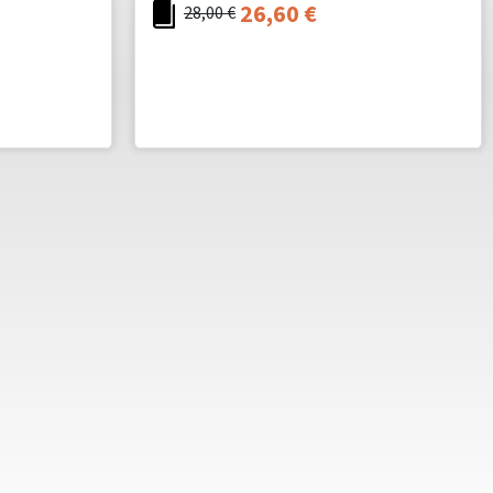
26,60
€
28,00
€