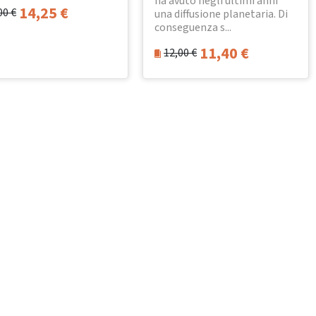
ha avuto negli ultimi anni
14,25
€
00
€
una diffusione planetaria. Di
conseguenza s...
11,40
€
12,00
€