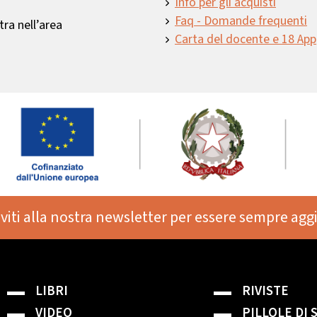
Info per gli acquisti
Faq - Domande frequenti
ra nell’area
Carta del docente e 18 App
iviti alla nostra newsletter per essere sempre agg
LIBRI
RIVISTE
VIDEO
PILLOLE DI