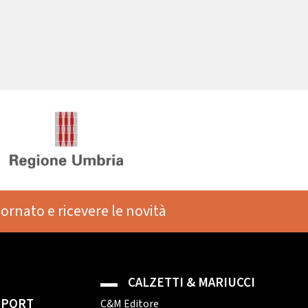
iornato e ricevere le novità
CALZETTI & MARIUCCI
 SPORT
C&M Editore