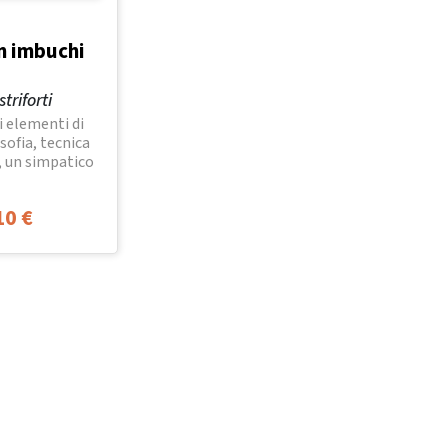
on imbuchi
triforti
i elementi di
osofia, tecnica
, un simpatico
10
€