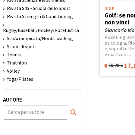
Rivista Scienza e Movimento
Rivista SdS - Scuola dello Sport
GOLF
Golf: se n
Rivista Strength & Conditioning
non vinci
Giancarlo Mas
Rugby/Baseball/Hockey/Rotellistica
Piccoli e grand
Sci/Arrampicata/Nordic walking
psicologia, fil
Storie di sport
e, soprattutto
e mai scont...
Tennis
Triathlon
17,
18,00
€
Volley
Yoga/Pilates
AUTORE