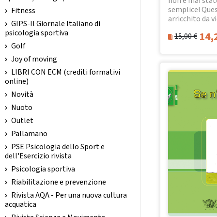
non è mai stat
semplice! Ques
Fitness
arricchito da vi
GIPS-Il Giornale Italiano di
psicologia sportiva
14,
15,00
€
Golf
Joy of moving
LIBRI CON ECM (crediti formativi
online)
Novità
Nuoto
Outlet
Pallamano
PSE Psicologia dello Sport e
dell'Esercizio rivista
Psicologia sportiva
Riabilitazione e prevenzione
Rivista AQA - Per una nuova cultura
acquatica