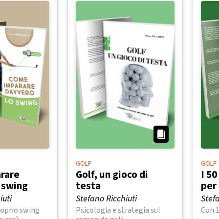
GOLF
GOLF
rare
Golf, un gioco di
I 50
 swing
testa
per
iuti
Stefano Ricchiuti
Stefa
proprio swing
Psicologia e strategia sul
Con 1