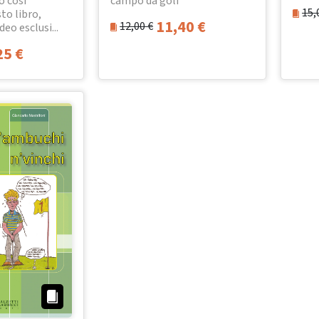
o così
campo da golf
15,
to libro,
11,40
€
12,00
€
deo esclusi...
25
€