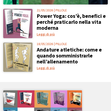
21/05/2026
|
PILLOLE
Power Yoga: cos’è, benefici e
perché praticarlo nella vita
moderna
Leggi di più
18/05/2026
|
PILLOLE
Andature atletiche: come e
quando somministrarle
nell’allenamento
Leggi di più