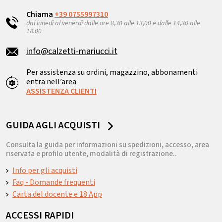
Chiama
+39 0755997310
dal lunedì al venerdì dalle ore 8,30 alle 13,00 e dalle 14,30 alle
18.00
info@calzetti-mariucci.it
Per assistenza su ordini, magazzino, abbonamenti
entra nell’area
ASSISTENZA CLIENTI
GUIDA AGLI ACQUISTI
Consulta la guida per informazioni su spedizioni, accesso, area
riservata e profilo utente, modalità di registrazione..
Info per gli acquisti
Faq - Domande frequenti
Carta del docente e 18 App
ACCESSI RAPIDI