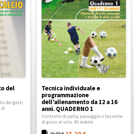
co del
Tecnica individuale e
programmazione
dell’allenamento da 12 a 16
o dei gesti
anni. QUADERNO 1
 di
Controllo di palla, passaggio e tecniche
di gioco al volo. 40 sedute
15,20
€
16,00
€