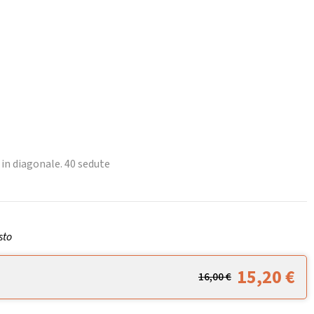
o in diagonale. 40 sedute
sto
15,20
€
16,00
€