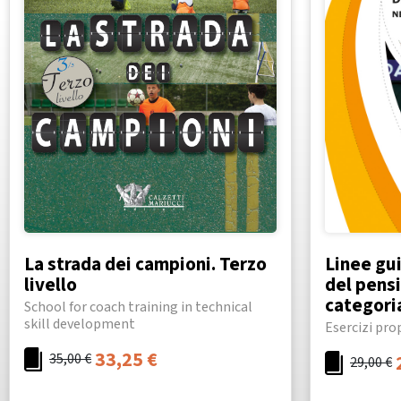
La strada dei campioni. Terzo
Linee gui
livello
del pensi
categori
School for coach training in technical
skill development
Esercizi prop
33,25
€
35,00
€
29,00
€