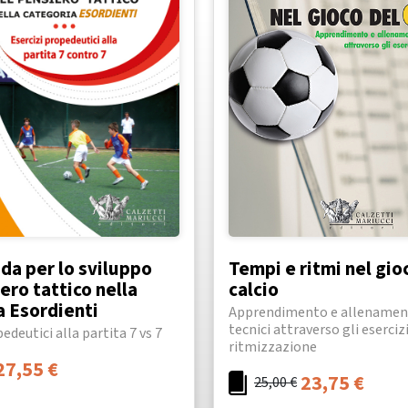
da per lo sviluppo
Tempi e ritmi nel gio
ero tattico nella
calcio
a Esordienti
Apprendimento e allenament
tecnici attraverso gli esercizi
edeutici alla partita 7 vs 7
ritmizzazione
27,55
€
23,75
€
25,00
€