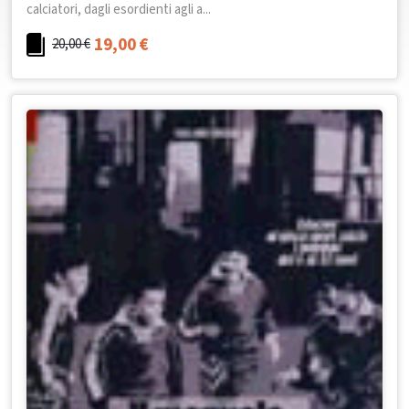
calciatori, dagli esordienti agli a...
19,00
€
20,00
€