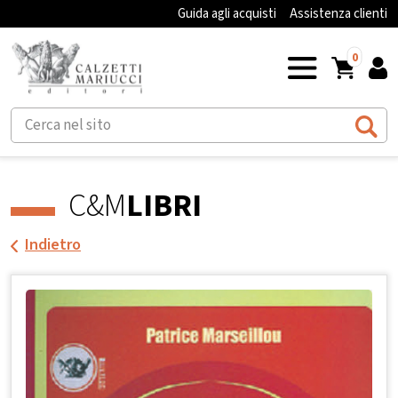
Guida agli acquisti
Assistenza clienti
0
C&M
LIBRI
Indietro