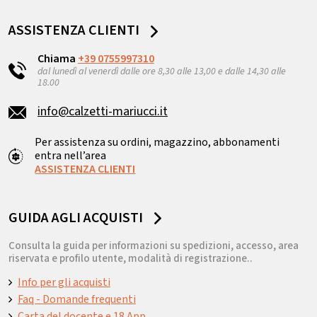
ASSISTENZA CLIENTI
Chiama
+39 0755997310
dal lunedì al venerdì dalle ore 8,30 alle 13,00 e dalle 14,30 alle
18.00
info@calzetti-mariucci.it
Per assistenza su ordini, magazzino, abbonamenti
entra nell’area
ASSISTENZA CLIENTI
GUIDA AGLI ACQUISTI
Consulta la guida per informazioni su spedizioni, accesso, area
riservata e profilo utente, modalità di registrazione..
Info per gli acquisti
Faq - Domande frequenti
Carta del docente e 18 App