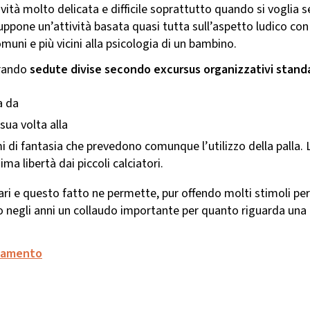
tà molto delicata e difficile soprattutto quando si voglia segu
uppone un’attività basata quasi tutta sull’aspetto ludico con 
uni e più vicini alla psicologia di un bambino.
orando
sedute divise secondo excursus organizzativi stand
a da
sua volta alla
 di fantasia che prevedono comunque l’utilizzo della palla. L
ma libertà dai piccoli calciatori.
olari e questo fatto ne permette, pur offendo molti stimoli pe
 negli anni un collaudo importante per quanto riguarda una ef
enamento