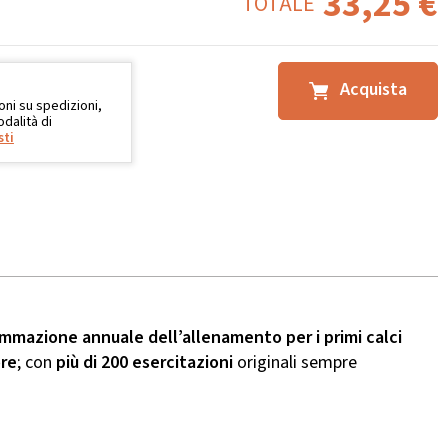
33,25
€
TOTALE
Acquista
oni su spedizioni,
dalità di
sti
mmazione annuale dell’allenamento per i primi calci
ore
; con
più di 200 esercitazioni
originali sempre