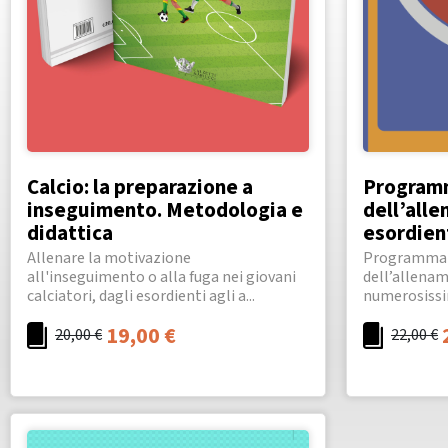
Calcio: la preparazione a
Program
inseguimento. Metodologia e
dell’all
didattica
esordien
Allenare la motivazione
Programmaz
all'inseguimento o alla fuga nei giovani
dell’allenam
calciatori, dagli esordienti agli a...
numerosissim
19,00
€
20,00
€
22,00
€