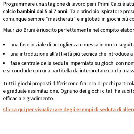
Programmare una stagione di lavoro per i Primi Calci è attivi
calcio
bambini dai 5 ai 7 anni.
Tale principio ispiratore pres
comunque sempre “mascherati” e inglobati in giochi più com
Maurizio Bruni è riuscito perfettamente nel compito elab
una fase iniziale di accoglienza e messa in moto seguit
una introduzione all’attività più tecnica che introduce a 
fase centrale della seduta imperniata su giochi con nomi
e si conclude con una partitella da interpretare con la massi
Tutti i giochi proposti differiscono fra loro di pochi partic
e graduale assimilazione. Ognuno dei giochi citati ha subito
efficacia e gradimento.
Clicca qui per visualizzare degli esempi di seduta di all