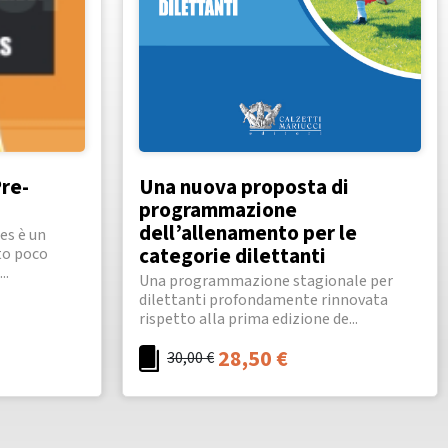
Pre-
Una nuova proposta di
programmazione
dell’allenamento per le
res è un
categorie dilettanti
to poco
..
Una programmazione stagionale per
dilettanti profondamente rinnovata
rispetto alla prima edizione de...
28,50
€
30,00
€