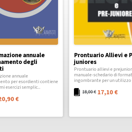
mazione annuale
Prontuario Allievi e 
enamento degli
juniores
ti
Prontuario allievi e prejunio
manuale-schedario di forma
ione annuale
ingombrante per un utilizzo .
ento per esordienti contiene
i esercizi semplic...
17,10
€
18,00
€
20,90
€