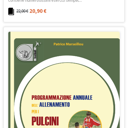
contiene numerosissimi esercizi semplic...
20,90
€
22,00
€