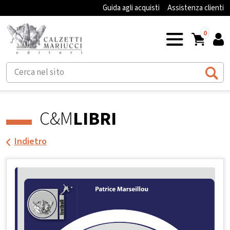
Guida agli acquisti
Assistenza clienti
0
C&M
LIBRI
Indietro