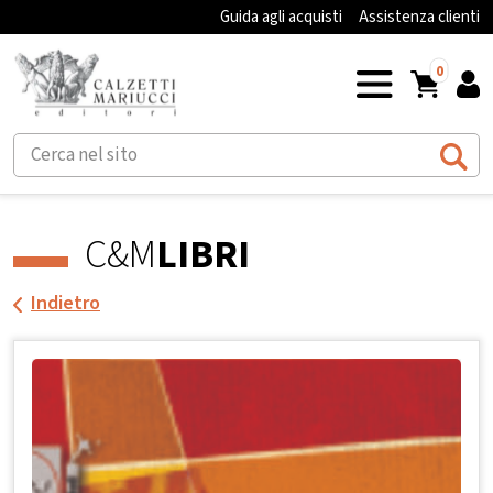
Guida agli acquisti
Assistenza clienti
0
C&M
LIBRI
Indietro