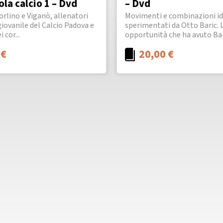
ola calcio 1 – Dvd
– Dvd
Morlino e Viganò, allenatori
Movimenti e combinazioni id
giovanile del Calcio Padova e
sperimentati da Otto Baric. 
 cor...
opportunità che ha avuto Baric
0
€
20,00
€