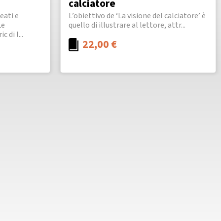
calciatore
eati e
L’obiettivo de ‘La visione del calciatore’ è
Le
quello di illustrare al lettore, attr...
 di l...
22,00
€