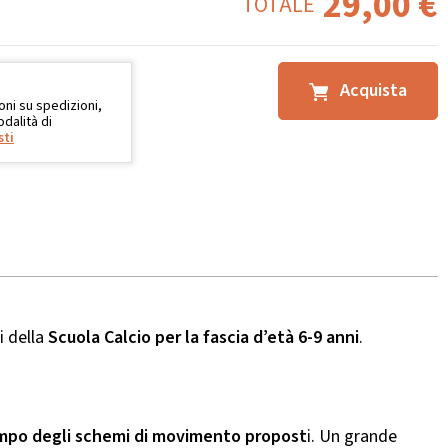
29,00
€
TOTALE
Acquista
oni su spedizioni,
dalità di
sti
i della
Scuola Calcio per la fascia d’età 6-9 anni
.
 campo degli schemi di movimento propost
i. Un grande