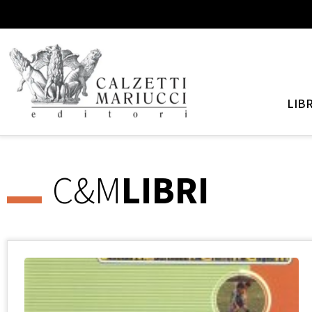
LIBR
C&M
LIBRI