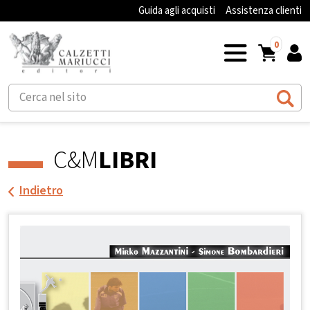
Guida agli acquisti
Assistenza clienti
0
C&M
LIBRI
Indietro