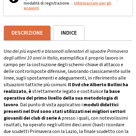
modalità di registrazione…
Informazioni per gli
acquisti
DESCRIZIONE
INDICE
Uno dei più esperti e blasonati allenatori di squadre Primavera
degli ultimi 10 anni in Italia
, esemplifica il proprio lavoro in
campo per la costruzione degli schemi-chiave di attacco e
delle controrisposte difensive, lavorando classicamente sulle
linee, sugli spostamenti e adeguamenti, in riferimento alle
situazioni tattiche più comuni.
Il Dvd che Alberto Bollini ha
realizzato
,
è
strettamente legato e costituisce
la base
operativa del primo livello della sua metodologia di
lavoro
. Dal punto di vista applicativo i
moduli didat
tici
presenti nel Dvd sono stati utilizzati nei migliori settori
giovanili dei club di serie A
presso i quali, con notevolissimi
risultati, ha operato negli ultimi dieci anni (basti ricordare
due scudetti Primavera con la Lazio, la finale scudetto con la