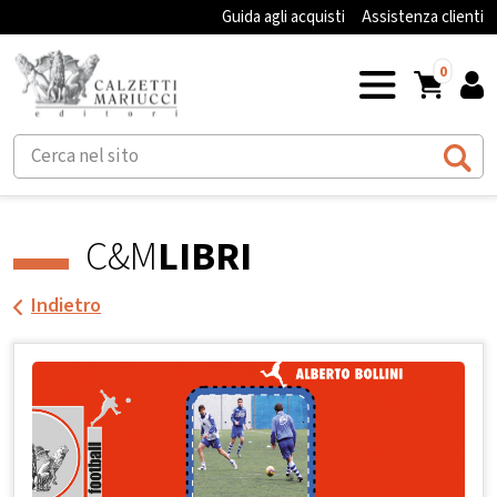
Guida agli acquisti
Assistenza clienti
0
C&M
LIBRI
Indietro