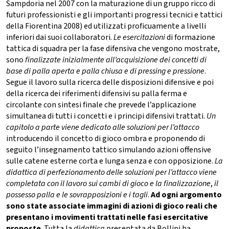
Sampdoria nel 2007 con la maturazione di un gruppo ricco di
futuri professionisti e gli importanti progressi tecnici e tattici
della Fiorentina 2008) ed utilizzati proficuamente a livelli
inferiori dai suoi collaboratori.
Le esercitazioni
di formazione
tattica di squadra per la fase difensiva che vengono mostrate,
sono
finalizzate inizialmente all’acquisizione dei concetti di
base di palla aperta e palla chiusa e di pressing e pressione
.
Segue il lavoro sulla ricerca delle disposizioni difensive e poi
della ricerca dei riferimenti difensivi su palla ferma e
circolante con sintesi finale che prevede l’applicazione
simultanea di tutti i concetti e i principi difensivi trattati.
Un
capitolo a parte viene dedicato alle soluzioni per l’attacco
introducendo il concetto di gioco ombra e proponendo di
seguito l’insegnamento tattico simulando azioni offensive
sulle catene esterne corta e lunga senza e con opposizione.
La
didattica di perfezionamento delle soluzioni per l’attacco viene
completata con il lavoro sui cambi di gioco e la finalizzazione
,
il
possesso palla e le sovrapposizioni e i tagli
.
Ad ogni argomento
sono state associate immagini di azioni di gioco reali che
presentano i movimenti trattati nelle fasi esercitative
proposte
. Tutta la
didattica
presentata da Bollini ha