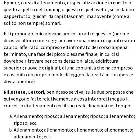
Eppure, corsi di allenamento, di specializzazione in questo o
quello aspetto del training o questo e quel livello, se ne fanno
dappertutto, guidati da capi blasonati, ma sovente (come al
solito non sempre) somari.
E ti propongo, mio giovane amico, un altro quesito (per me
decisivo allora come oggi per avere una misura di quanto si era
capito, afferrato, compreso ed introitato del corso appena
terminato, una fase del piccolo esame finale, in cui ci si
dovrebbe ritrovare per considerazioni alte, addirittura
superiori; nuove e originali, di una comunità che ha compreso
e costruito un proprio modo di leggere la realtà in cui opera e
dovrà operare).
Riflettete, Lettori
, beninteso se vi va, sulle due proposte che
qui vengono fatte relativamente a cosa interpreti meglio il
concetto di allenamento ed il suo reale dipanarsi nel tempo:
Allenamento; riposo; allenamento; riposo; allenamento;
riposo; ecc.
Allenamento; allenamento; allenamento; allenamento;
allenamento; ecc.