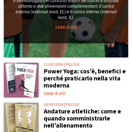
Il monitoraggio del carico di lavoro nel calcio si articola
attorno a due dimensioni complementari: il carico
esterno (external load, EL) e il carico interno (internal
load, IL).
Leggi di più
21/05/2026
|
PILLOLE
Power Yoga: cos’è, benefici e
perché praticarlo nella vita
moderna
Leggi di più
18/05/2026
|
PILLOLE
Andature atletiche: come e
quando somministrarle
nell’allenamento