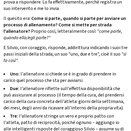
prova a rispondere. Lo fa effettivamente, perché registra un
suo intervento e me lo invia.
Il quesito era:
Come si parte, quando si parte per avviare un
processo di allenamento? Come si mette per strada
l'allenatore?
Proprio così, letteralmente così:
"come parte,
quando ella/egli parte?"
E Silvio, con coraggio, risponde, addirittura indicando i suoi tre
passi iniziali della strada, un suo "uno, due e tre", cioè il suo
"si
fa così"
.
Uno:
l'allenatore si chiede se è in grado di prendere in
carico quel processo che sta per avviarsi.
Due:
l'allenatore riflette sull'effettiva disponibilità che
può assicurare al processo (il tempo della cura, del prendersi
carico della cura concreta dell'atleta: giorni della settimana,
dei mesi, degli anni da ricavare all'interno della propria vita).
Tre:
l'allenatore stringe un vero e proprio patto con
l'atleta, patto di reciprocità, poiché ognuno – aggiungo io
alle intelligenti risposte del coraggioso Silvio – assume su di