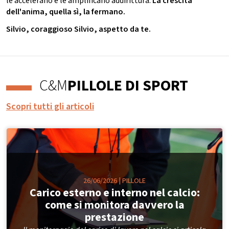
le accelerano e le amplificano addirittura.
La crescita
dell'anima, quella sì, la fermano.
Silvio, coraggioso Silvio, aspetto da te.
C&M
PILLOLE DI SPORT
Scopri tutti gli articoli
26/06/2026
|
PILLOLE
Carico esterno e interno nel calcio:
come si monitora davvero la
prestazione