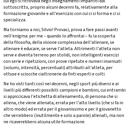
cui egli si ritrovava negli insegnamenti impartiti dal
sottoscritto, proprio alcuni decenni fa, relativamente alla
formazione giovanile e all'esercizio con cui ci si forma e ci si
specializza.
Ma torniamo a noi, Silvio! Provaci, prova a fare passi avanti
nell'enigma: per me – quando lo affrontai – fu la scoperta
della filosofia, della visione complessiva dell'allenare, se
allenare è educare, se serve l'atleta. Altrimenti l'atleta non
serve e diventa terreno per stolidi, non intelligenti esercizi
con serie e ripetizioni, con prove ripetute e numeri insensati
(volumi, intensità, percentuali) attribuiti all'atleta, per
ottuse e sciocche cialtronerie da finti esperti e colti.
Ne ho visti tanti così nei decenni, negli sport più diversi e ai
livelli più differenti possibili: campioni e bambini, cui entrambi
si appiccicava l'etichetta di allenamento, di persona che si
allena, che viene allenata, errata per l'alto livello (che si fa in
altro modo) ed errata per il giovanissimo e per il giovanetto
che verrebbero (inutilmente e solo a parole) allenati, ma non
ne ricaverebbero alcuna utile formazione.