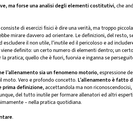
ve, ma forse una analisi degli elementi costitutivi
, che an
onsiste di esercizi fisici è dire una verità, ma troppo piccola
be mirare davvero ad orientare. Le definizioni, del resto, se
 escludere il non utile, l’inutile ed il pericoloso e ad include
 viene definito: un certo numero di elementi dentro; un cert
 la pratica; quello che è fuori, fuorvia e inganna se perseguit
he l’allenamento sia un fenomeno motorio
, espressione d
 il moto. Vero e profondo concetto.
L’allenamento è fatto d
 prima definizione
, accettandola ma non riconoscendocisi
unque, del tutto inutile per formare allenatori ed altri espert
imamente – nella pratica quotidiana.
ntare
.