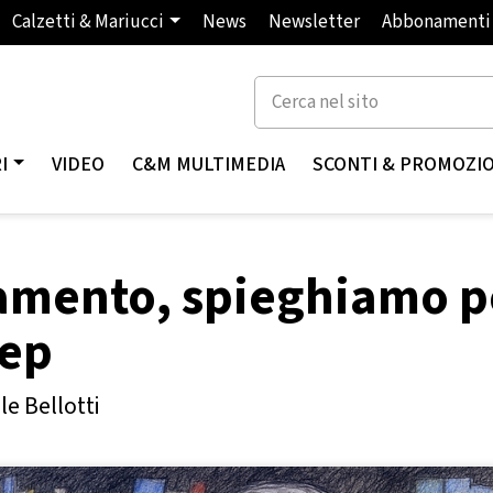
Calzetti & Mariucci
News
Newsletter
Abbonamenti
I
VIDEO
C&M MULTIMEDIA
SCONTI & PROMOZI
namento, spieghiamo p
tep
le Bellotti