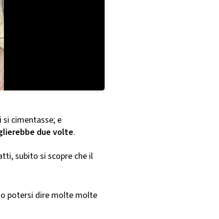
i si cimentasse; e
glierebbe due volte
.
ti, subito si scopre che il
no potersi dire molte molte