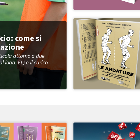
cio: come si
tazione
rticola attorno a due
 load, EL) e il carico