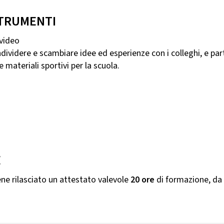
 STRUMENTI
 video
dere e scambiare idee ed esperienze con i colleghi, e part
materiali sportivi per la scuola.
E
ene rilasciato un attestato valevole
20 ore
di formazione, da 