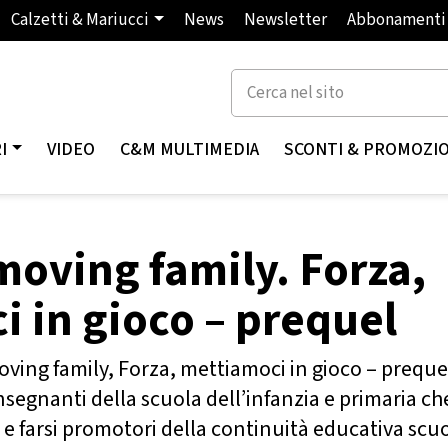
Calzetti & Mariucci
News
Newsletter
Abbonamenti
I
VIDEO
C&M MULTIMEDIA
SCONTI & PROMOZI
moving family. Forza,
 in gioco – prequel
oving family, Forza, mettiamoci in gioco – prequel,
 insegnanti della scuola dell’infanzia e primaria 
o e farsi promotori della continuità educativa scu