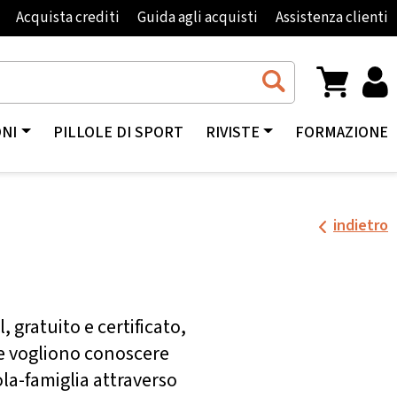
Acquista crediti
Guida agli acquisti
Assistenza clienti
ONI
PILLOLE DI SPORT
RIVISTE
FORMAZIONE
indietro
 gratuito e certificato,
che vogliono conoscere
ola-famiglia attraverso