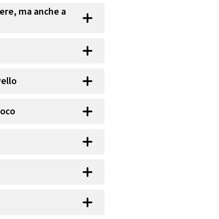
rere, ma anche a
vello
ioco