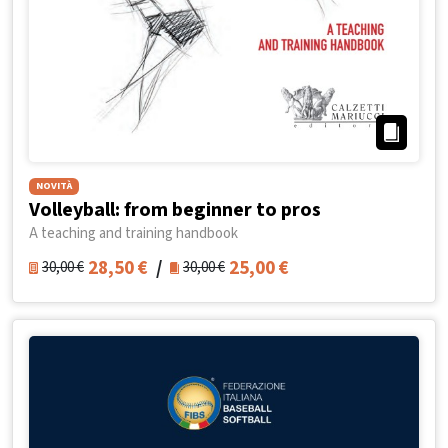
NOVITÀ
Volleyball: from beginner to pros
A teaching and training handbook
28,50
€
/
25,00
€
30,00
€
30,00
€