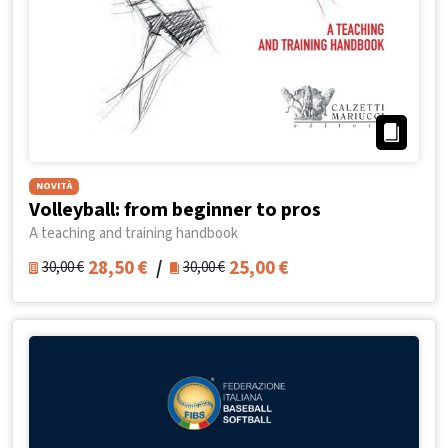
NOVITÀ
Volleyball: from beginner to pros
A teaching and training handbook
28,50
€
/
25,00
€
30,00
€
30,00
€