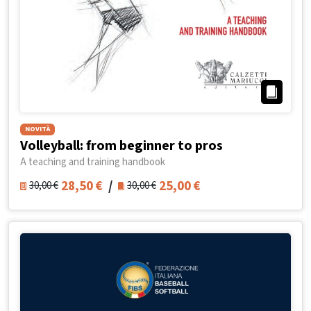
NOVITÀ
Volleyball: from beginner to pros
A teaching and training handbook
28,50
€
/
25,00
€
30,00
€
30,00
€