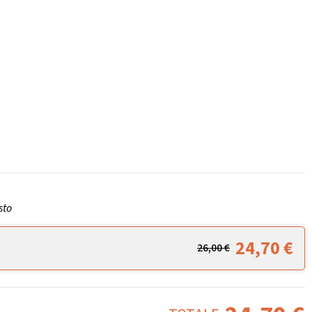
sto
24,70
€
26,00
€