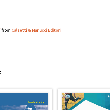
f
from
Calzetti & Mariucci Editori
E