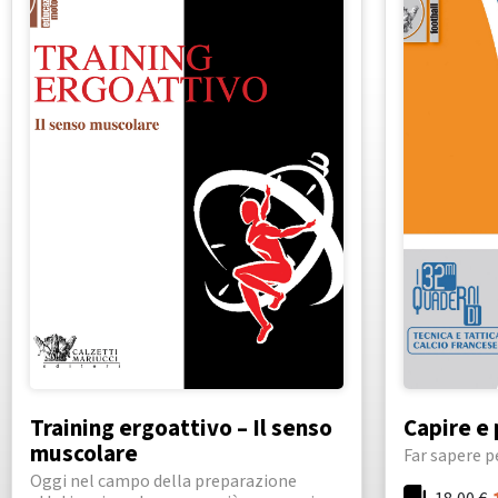
Training ergoattivo – Il senso
Capire e 
muscolare
Far sapere p
Oggi nel campo della preparazione