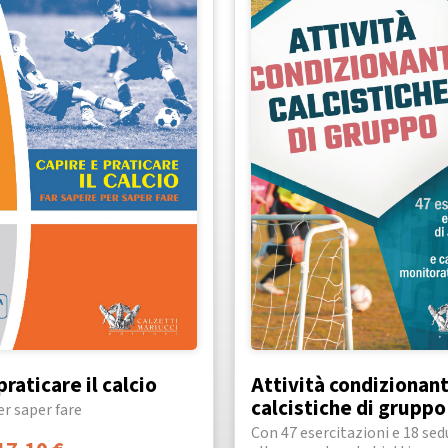
praticare il calcio
Attività condizionant
calcistiche di gruppo
er saper fare
Con 47 esercitazioni e 18 sed