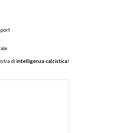
sport
rale
estra di
intelligenza calcistica
!