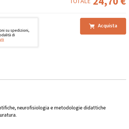
24,70
€
TOTALE
Acquista
oni su spedizioni,
dalità di
sti
ntifiche, neurofisiologia e metodologie didattiche
uratura.