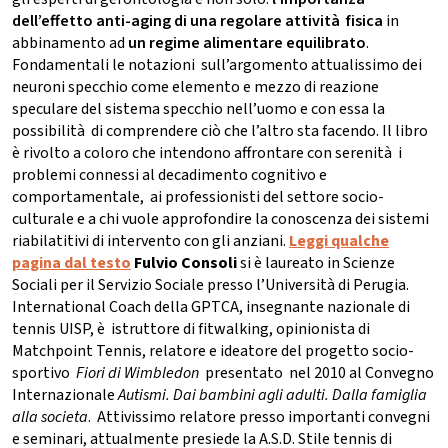
dell’effetto anti-aging di una regolare attività fisica
in
abbinamento ad
un regime alimentare equilibrato
.
Fondamentali le notazioni sull’argomento attualissimo dei
neuroni specchio come elemento e mezzo di reazione
speculare del sistema specchio nell’uomo e con essa la
possibilità di comprendere ciò che l’altro sta facendo. Il libro
è rivolto a coloro che intendono affrontare con serenità i
problemi connessi al decadimento cognitivo e
comportamentale, ai professionisti del settore socio-
culturale e a chi vuole approfondire la conoscenza dei sistemi
riabilatitivi di intervento con gli anziani.
Leggi qualche
pagina dal testo
Fulvio Consoli
si è laureato in Scienze
Sociali per il Servizio Sociale presso l’Università di Perugia.
International Coach della GPTCA, insegnante nazionale di
tennis UISP, è istruttore di fitwalking, opinionista di
Matchpoint Tennis, relatore e ideatore del progetto socio-
sportivo
Fiori di Wimbledon
presentato nel 2010 al Convegno
Internazionale
Autismi. Dai bambini agli adulti. Dalla famiglia
alla societa
. Attivissimo relatore presso importanti convegni
e seminari, attualmente presiede la A.S.D. Stile tennis di