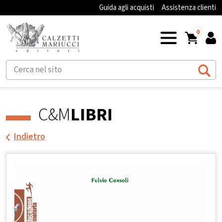
Guida agli acquisti
Assistenza clienti
0
C&M
LIBRI
Indietro