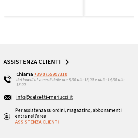
ASSISTENZA CLIENTI
Chiama
+39 0755997310
dal lunedì al venerdì dalle ore 8,30 alle 13,00 e dalle 14,30 alle
18.00
info@calzetti-mariucci.it
Per assistenza su ordini, magazzino, abbonamenti
entra nell’area
ASSISTENZA CLIENTI