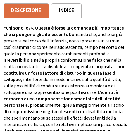
DESCRIZIONE
INDICE
«Chi sono io?». Questa è forse la domanda più importante
che si pongono gli adolescenti
. Domanda che, anche se già
presente nel corso dell’infanzia, non si presenta in termini
così drammatici come nell’adolescenza, tempo nel corso del
quale la persona sperimenta cambiamenti profondi e
irreversibili sia nella propria conformazione fisica che nella
realtà circostante.
La disabilità
– congenita o acquisita –
può
costituire un forte fattore di disturbo in questa fase di
sviluppo
, interferendo in modo incisivo sulla qualità di vita,
sulla possibilità di condurre un’esistenza armoniosa e di
sviluppare una rappresentazione positiva di sé.
L’identità
corporea
è una
componente fondamentale dell’identità
personale
e, probabilmente, quella maggiormente a rischio
di compromissione negli adolescenti con disabilità motoria,
che sperimentano su se stessi gli effetti devastanti della
menomazione fisica, con le relative implicazioni psico-sociali.
Il volume tratta il tema dell’identità corporea nelle