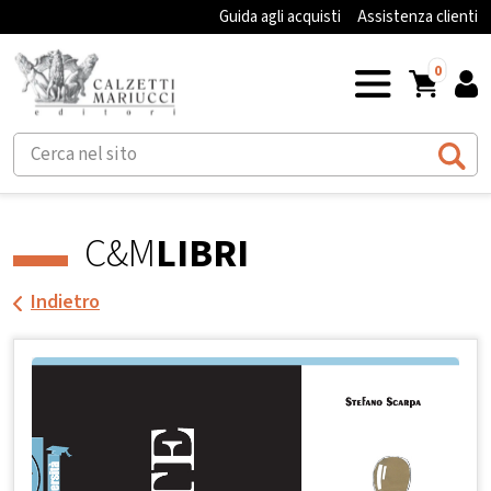
Guida agli acquisti
Assistenza clienti
0
C&M
LIBRI
Indietro