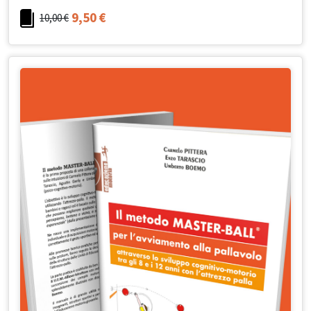
9,50
€
10,00
€