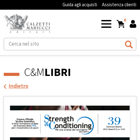
Guida agli acquisti
Assistenza clienti
0
C&M
LIBRI
Indietro