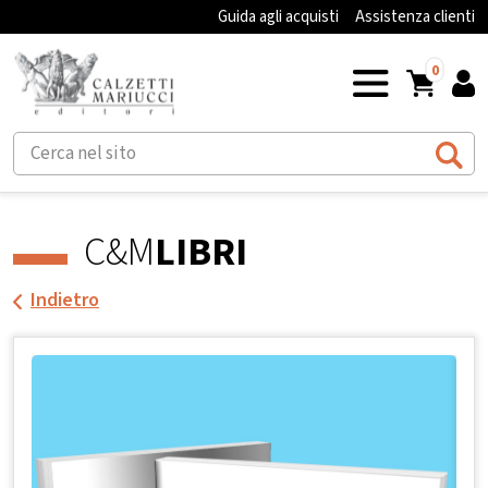
Guida agli acquisti
Assistenza clienti
0
C&M
LIBRI
Indietro