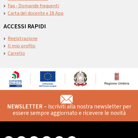
Faq - Domande frequenti
Carta del docente e 18 App
ACCESSI RAPIDI
Registrazione
Il mio profilo
Carrello
NEWSLETTER
– Iscriviti alla nostra newsletter per
essere sempre aggiornato e ricevere le novità