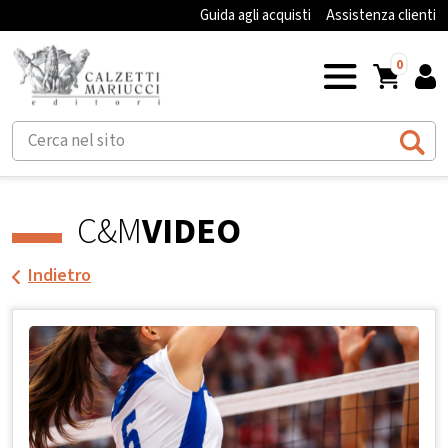
Guida agli acquisti
Assistenza clienti
0
C&M
VIDEO
Indietro