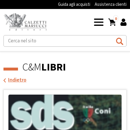
Guida agli acquisti
Assistenza clienti
0
C&M
LIBRI
Indietro