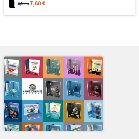
7,60
€
8,00
€