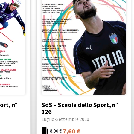
ort, n°
SdS – Scuola dello Sport, n°
126
Luglio-Settembre 2020
7,60
€
8,00
€