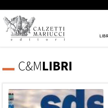
LIBR
C&M
LIBRI