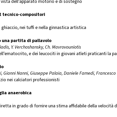
di vista dell’apparato motorio e di sostegno
rt tecnico-compositori
ghiaccio, nei tuffi e nella ginnastica artistica
 una partita di pallavolo
fiadis, Y. Verchoshansky, Ch. Mavrovouniotis
l’ematocrito, e dei leucociti in giovani atleti praticanti la pa
io
uri, Gianni Nanni, Giuseppe Palaia, Daniele Famedi, Frances
io nei calciatori professionisti
glia anaerobica
retta in grado di fornire una stima affidabile della velocità d