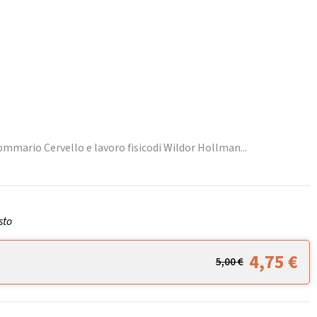
mmario Cervello e lavoro fisicodi Wildor Hollman...
sto
4,75
€
5,00
€