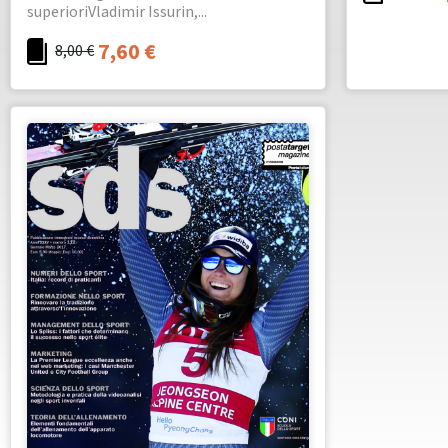
superioriVladimir Issurin,...
7,60
€
8,00
€