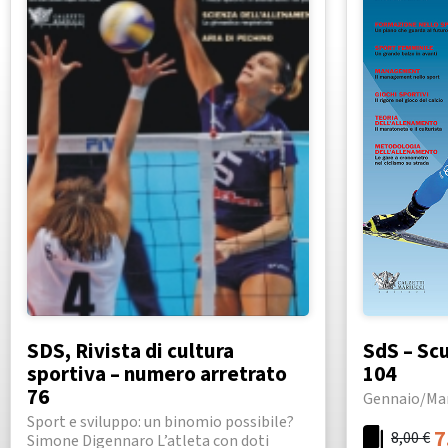
SDS, Rivista di cultura
SdS – Scu
sportiva – numero arretrato
104
76
Gennaio/Ma
Sport e sviluppo: un binomio possibile?
7
8,00
€
Simone Digennaro L’atleta con doti