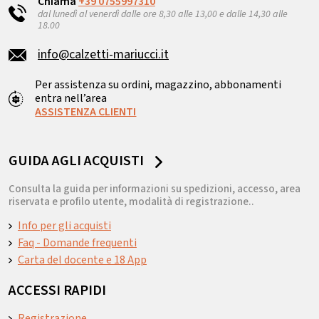
Chiama
+39 0755997310
dal lunedì al venerdì dalle ore 8,30 alle 13,00 e dalle 14,30 alle
18.00
info@calzetti-mariucci.it
Per assistenza su ordini, magazzino, abbonamenti
entra nell’area
ASSISTENZA CLIENTI
GUIDA AGLI ACQUISTI
Consulta la guida per informazioni su spedizioni, accesso, area
riservata e profilo utente, modalità di registrazione..
Info per gli acquisti
Faq - Domande frequenti
Carta del docente e 18 App
ACCESSI RAPIDI
Registrazione