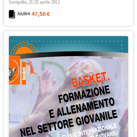
Senigallia, 21/25 aprile 2012
47,50
€
50,00
€