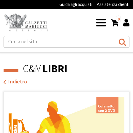
Guida agli acquisti
Assistenza clienti
0
C&M
LIBRI
Indietro