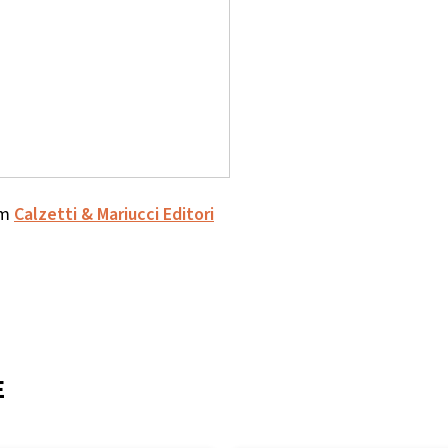
om
Calzetti & Mariucci Editori
E