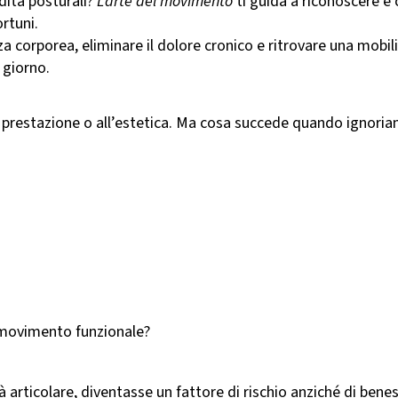
idità posturali?
L’arte del movimento
ti guida a riconoscere e 
rtuni.
corporea, eliminare il dolore cronico e ritrovare una mobilit
 giorno.
 prestazione o all’estetica. Ma cosa succede quando ignoriam
el movimento funzionale?
ità articolare, diventasse un fattore di rischio anziché di bene