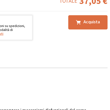
37,05
€
TOTALE
Acquista
oni su spedizioni,
dalità di
sti