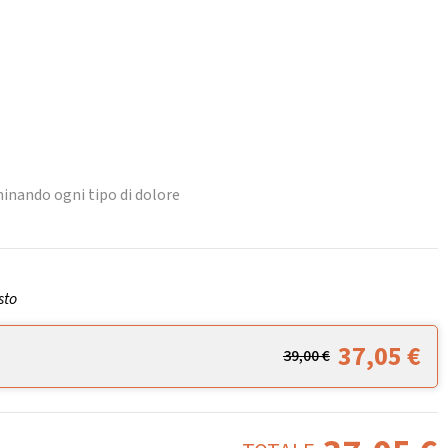
minando ogni tipo di dolore
sto
37,05
€
39,00
€