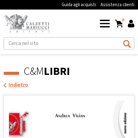
Guida agli acquisti
Assistenza clienti
0
C&M
LIBRI
Indietro