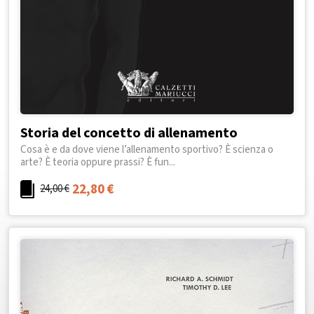
Storia del concetto di allenamento
Cosa è e da dove viene l’allenamento sportivo? È scienza o
arte? È teoria oppure prassi? È fun...
22,80
€
24,00
€