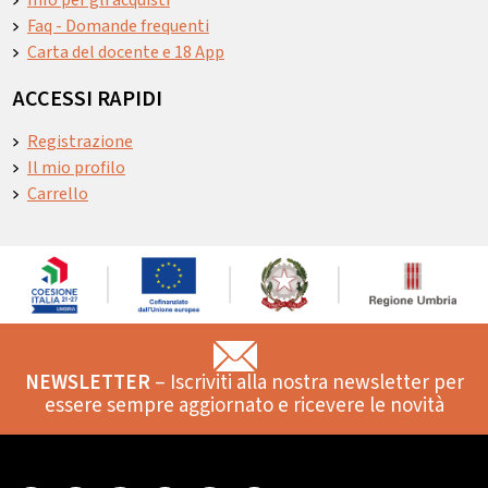
Info per gli acquisti
Faq - Domande frequenti
Carta del docente e 18 App
ACCESSI RAPIDI
Registrazione
Il mio profilo
Carrello
NEWSLETTER
– Iscriviti alla nostra newsletter per
essere sempre aggiornato e ricevere le novità