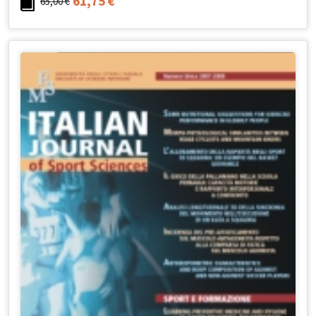
61,75
€
65,00
€