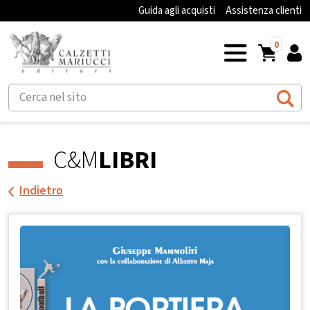
Guida agli acquisti
Assistenza clienti
0
C&M
LIBRI
Indietro