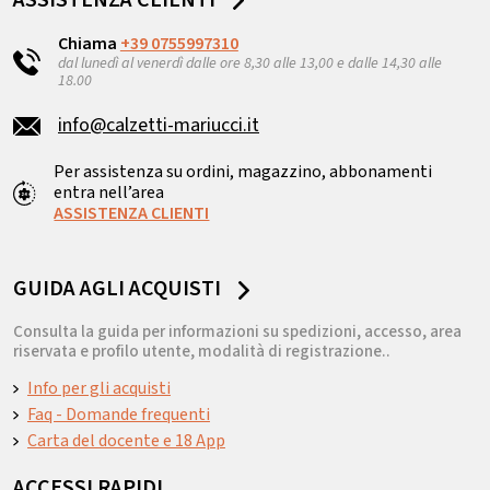
Chiama
+39 0755997310
dal lunedì al venerdì dalle ore 8,30 alle 13,00 e dalle 14,30 alle
18.00
info@calzetti-mariucci.it
Per assistenza su ordini, magazzino, abbonamenti
entra nell’area
ASSISTENZA CLIENTI
GUIDA AGLI ACQUISTI
Consulta la guida per informazioni su spedizioni, accesso, area
riservata e profilo utente, modalità di registrazione..
Info per gli acquisti
Faq - Domande frequenti
Carta del docente e 18 App
ACCESSI RAPIDI