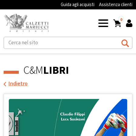
Guida agli acquisti
Assistenza clienti
0
C&M
LIBRI
Indietro