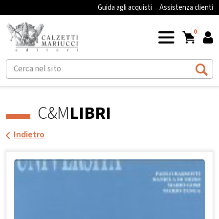
Guida agli acquisti
Assistenza clienti
0
C&M
LIBRI
Indietro