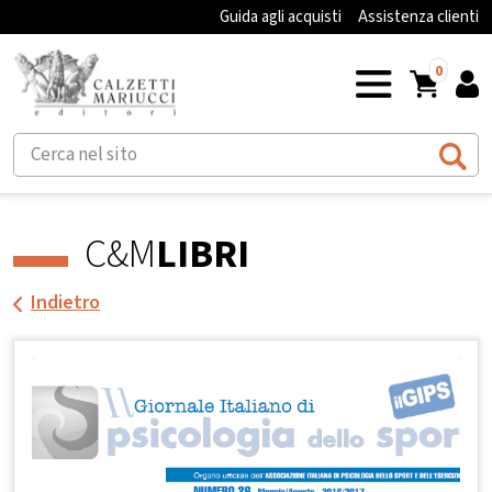
Guida agli acquisti
Assistenza clienti
0
C&M
LIBRI
Indietro