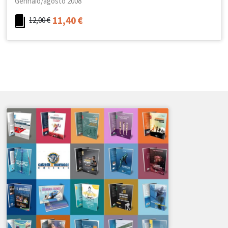
Gennaio/agosto 2008
11,40
€
12,00
€