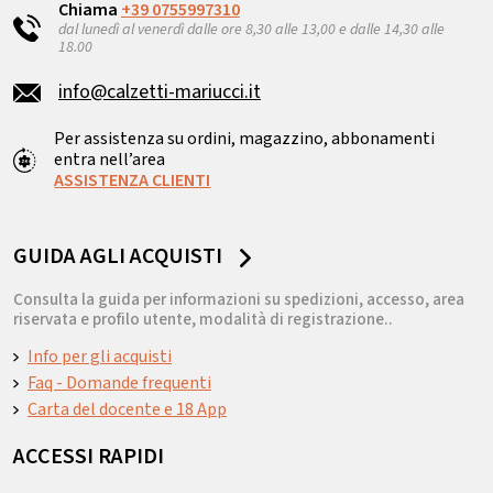
Chiama
+39 0755997310
dal lunedì al venerdì dalle ore 8,30 alle 13,00 e dalle 14,30 alle
18.00
info@calzetti-mariucci.it
Per assistenza su ordini, magazzino, abbonamenti
entra nell’area
ASSISTENZA CLIENTI
GUIDA AGLI ACQUISTI
Consulta la guida per informazioni su spedizioni, accesso, area
riservata e profilo utente, modalità di registrazione..
Info per gli acquisti
Faq - Domande frequenti
Carta del docente e 18 App
ACCESSI RAPIDI