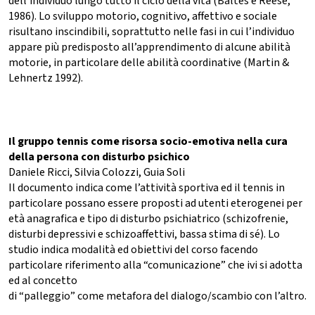
dell’individuo lungo tutto il ciclo della vita (Baltes e Reese,
1986). Lo sviluppo motorio, cognitivo, affettivo e sociale
risultano inscindibili, soprattutto nelle fasi in cui l’individuo
appare più predisposto all’apprendimento di alcune abilità
motorie, in particolare delle abilità coordinative (Martin &
Lehnertz 1992).
Il gruppo tennis come risorsa socio-emotiva nella cura
della persona con disturbo psichico
Daniele Ricci, Silvia Colozzi, Guia Soli
Il documento indica come l’attività sportiva ed il tennis in
particolare possano essere proposti ad utenti eterogenei per
età anagrafica e tipo di disturbo psichiatrico (schizofrenie,
disturbi depressivi e schizoaffettivi, bassa stima di sé). Lo
studio indica modalità ed obiettivi del corso facendo
particolare riferimento alla “comunicazione” che ivi si adotta
ed al concetto
di “palleggio” come metafora del dialogo/scambio con l’altro.