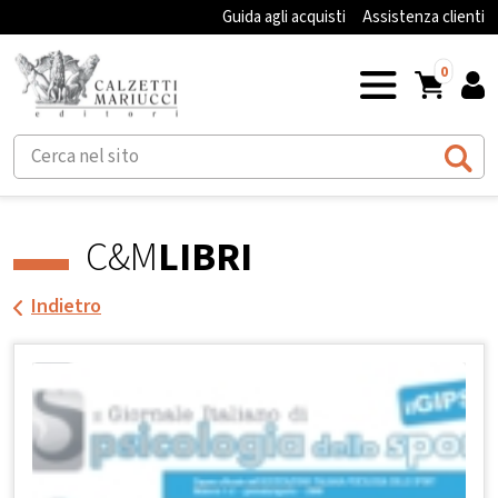
Guida agli acquisti
Assistenza clienti
0
C&M
LIBRI
Indietro