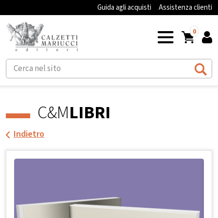
Guida agli acquisti
Assistenza clienti
0
C&M
LIBRI
Indietro