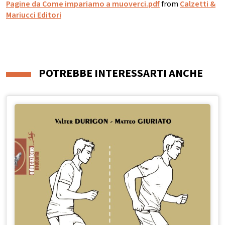
Pagine da Come impariamo a muoverci.pdf
from
Calzetti &
Mariucci Editori
POTREBBE INTERESSARTI ANCHE