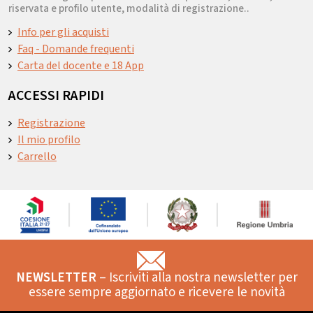
riservata e profilo utente, modalità di registrazione..
Info per gli acquisti
Faq - Domande frequenti
Carta del docente e 18 App
ACCESSI RAPIDI
Registrazione
Il mio profilo
Carrello
NEWSLETTER
– Iscriviti alla nostra newsletter per
essere sempre aggiornato e ricevere le novità