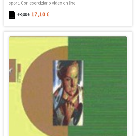
sport. Con eserciziario video on line.
17,10
€
18,00
€