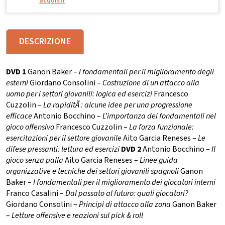
acquisti
DESCRIZIONE
DVD 1
Ganon Baker –
I fondamentali per il miglioramento degli
esterni
Giordano Consolini –
Costruzione di un attacco alla
uomo per i settori giovanili: logica ed esercizi
Francesco
Cuzzolin –
La rapiditÃ : alcune idee per una progressione
efficace
Antonio Bocchino –
L’importanza dei fondamentali nel
gioco offensivo
Francesco Cuzzolin –
La forza funzionale:
esercitazioni per il settore giovanile
Aito Garcia Reneses –
Le
difese pressanti: lettura ed esercizi
DVD 2
Antonio Bocchino –
Il
gioco senza palla
Aito Garcia Reneses –
Linee guida
organizzative e tecniche dei settori giovanili spagnoli
Ganon
Baker –
I fondamentali per il miglioramento dei giocatori interni
Franco Casalini –
Dal passato al futuro: quali giocatori?
Giordano Consolini –
Principi di attacco alla zona
Ganon Baker
–
Letture offensive e reazioni sul pick & roll