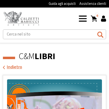
Guida agli acquisti
Assistenza clienti
0
C&M
LIBRI
Indietro