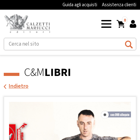
Guida agli acquisti
Assistenza clienti
0
C&M
LIBRI
Indietro