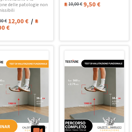
9,50
€
10,00
€
one delle patologie non
issibili
12,00
€
/
00
€
00
€