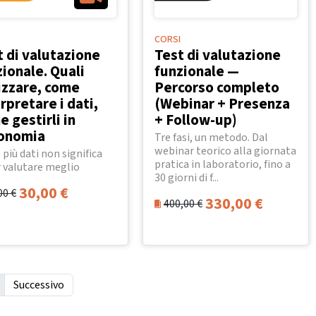
CORSI
t di valutazione
Test di valutazione
ionale. Quali
funzionale —
lizzare, come
Percorso completo
rpretare i dati,
(Webinar + Presenza
 gestirli in
+ Follow-up)
onomia
Tre fasi, un metodo. Dal
webinar teorico alla giornata
 più dati non significa
pratica in laboratorio, fino a
 valutare meglio
30 giorni di f...
30,00
€
00
€
330,00
€
400,00
€
Successivo