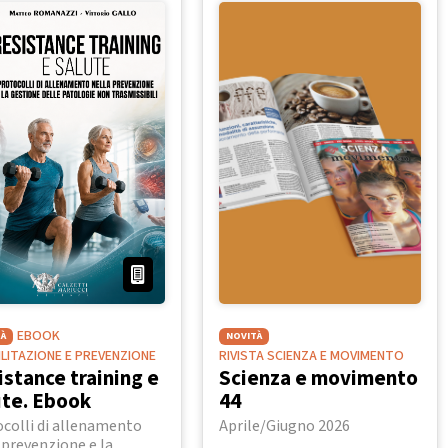
EBOOK
À
NOVITÀ
BILITAZIONE E PREVENZIONE
RIVISTA SCIENZA E MOVIMENTO
istance training e
Scienza e movimento
ute. Ebook
44
colli di allenamento
Aprile/Giugno 2026
 prevenzione e la