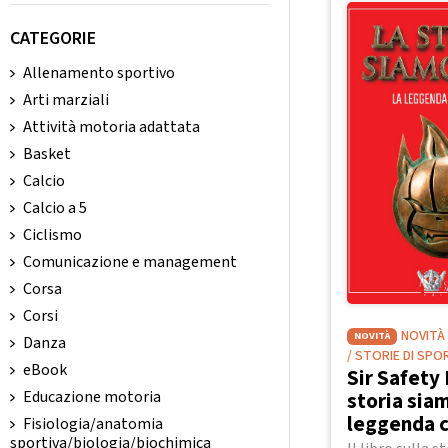
CATEGORIE
Allenamento sportivo
Arti marziali
Attività motoria adattata
Basket
Calcio
Calcio a 5
Ciclismo
Comunicazione e management
Corsa
Corsi
NOVITÀ
NOVITÀ
Danza
/ STORIE DI SPO
eBook
Sir Safety 
storia siam
Educazione motoria
leggenda 
Fisiologia/anatomia
sportiva/biologia/biochimica