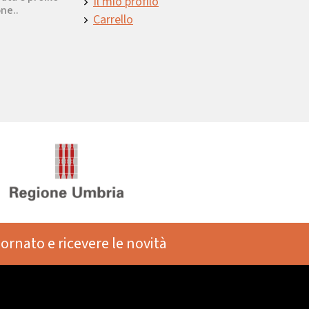
Il mio profilo
ne..
Carrello
iornato e ricevere le novità