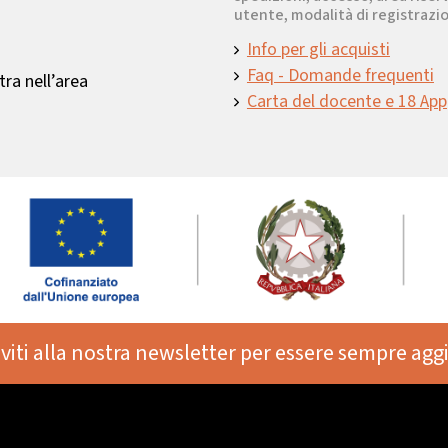
utente, modalità di registrazio
Info per gli acquisti
Faq - Domande frequenti
ra nell’area
Carta del docente e 18 App
iviti alla nostra newsletter per essere sempre agg