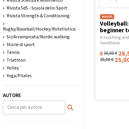
Rivista Scienza e Movimento
Rivista SdS - Scuola dello Sport
Rivista Strength & Conditioning
NOVITÀ
Volleyball
beginner t
Rugby/Baseball/Hockey/Rotellistica
Sci/Arrampicata/Nordic walking
A teaching and
handbook
Storie di sport
28,
Tennis
30,00
€
25,0
30,00
€
Triathlon
Volley
Yoga/Pilates
AUTORE