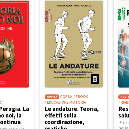
CORSA
/ EBOOK
NOVITÀ
NOVIT
RT
/ EDUCAZIONE MOTORIA
/ RIA
Perugia. La
Le andature. Teoria,
Res
o noi, la
effetti sulla
sal
continua
coordinazione,
Proto
pratiche
nella