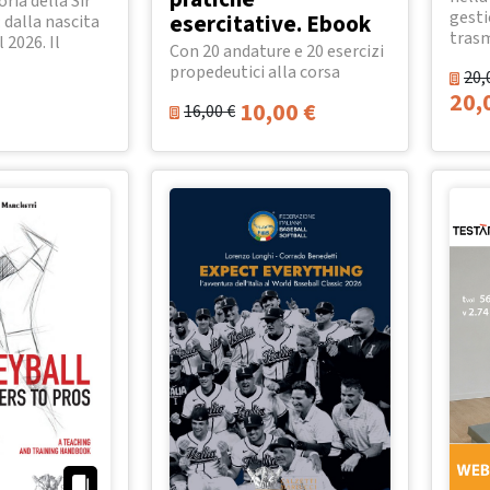
oria della Sir
gesti
esercitative. Ebook
 dalla nascita
trasm
l 2026. Il
Con 20 andature e 20 esercizi
propedeutici alla corsa
20,
20,
10,00
€
16,00
€