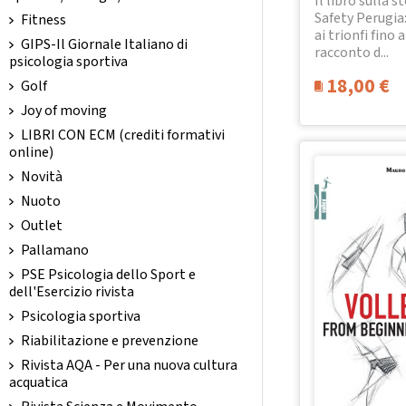
Il libro sulla st
Safety Perugia:
Fitness
ai trionfi fino a
GIPS-Il Giornale Italiano di
racconto d...
psicologia sportiva
18,00
€
Golf
Joy of moving
LIBRI CON ECM (crediti formativi
online)
Novità
Nuoto
Outlet
Pallamano
PSE Psicologia dello Sport e
dell'Esercizio rivista
Psicologia sportiva
Riabilitazione e prevenzione
Rivista AQA - Per una nuova cultura
acquatica