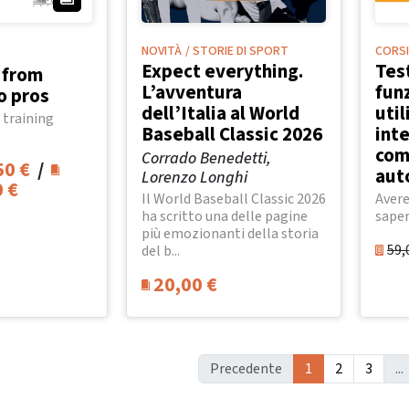
NOVITÀ
/ STORIE DI SPORT
CORSI
Expect everything.
Tes
: from
L’avventura
funz
o pros
dell’Italia al World
uti
 training
Baseball Classic 2026
inte
come
Corrado Benedetti,
50
€
/
aut
Lorenzo Longhi
0
€
Il World Baseball Classic 2026
Avere
ha scritto una delle pagine
saper
più emozionanti della storia
59,
del b...
20,00
€
Precedente
1
2
3
...