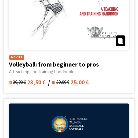
NOVITÀ
Volleyball: from beginner to pros
A teaching and training handbook
28,50
€
/
25,00
€
30,00
€
30,00
€