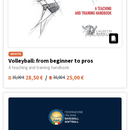
NOVITÀ
Volleyball: from beginner to pros
A teaching and training handbook
28,50
€
/
25,00
€
30,00
€
30,00
€