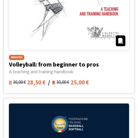
NOVITÀ
Volleyball: from beginner to pros
A teaching and training handbook
28,50
€
/
25,00
€
30,00
€
30,00
€