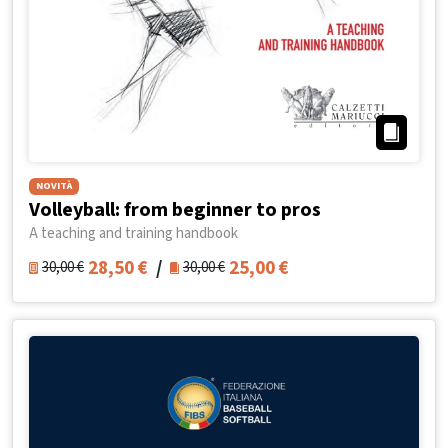
NOVITÀ
Volleyball: from beginner to pros
A teaching and training handbook
28,50
€
/
25,00
€
30,00
€
30,00
€