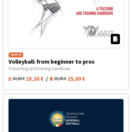
NOVITÀ
Volleyball: from beginner to pros
A teaching and training handbook
28,50
€
/
25,00
€
30,00
€
30,00
€