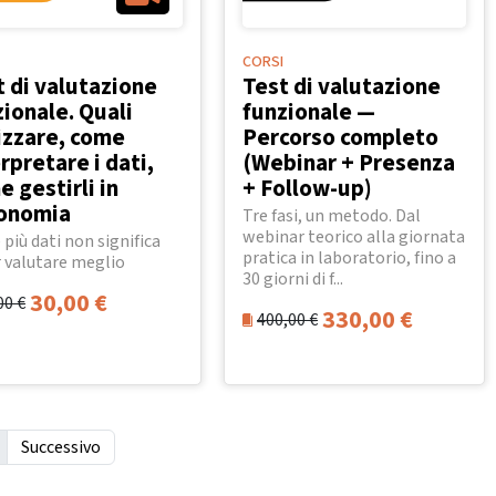
CORSI
t di valutazione
Test di valutazione
ionale. Quali
funzionale —
lizzare, come
Percorso completo
rpretare i dati,
(Webinar + Presenza
 gestirli in
+ Follow-up)
onomia
Tre fasi, un metodo. Dal
webinar teorico alla giornata
 più dati non significa
pratica in laboratorio, fino a
 valutare meglio
30 giorni di f...
30,00
€
00
€
330,00
€
400,00
€
Successivo