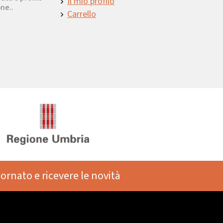
Il mio profilo
ne..
Carrello
iornato e ricevere le novità