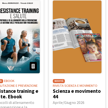
EBOOK
À
NOVITÀ
BILITAZIONE E PREVENZIONE
RIVISTA SCIENZA E MOVIMENTO
istance training e
Scienza e movimento
ute. Ebook
44
colli di allenamento
Aprile/Giugno 2026
 prevenzione e la