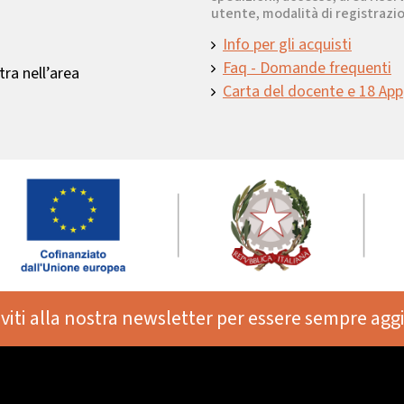
utente, modalità di registrazio
Info per gli acquisti
Faq - Domande frequenti
ra nell’area
Carta del docente e 18 App
iviti alla nostra newsletter per essere sempre agg