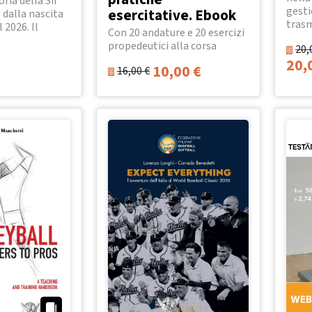
oria della Sir
gesti
esercitative. Ebook
 dalla nascita
trasm
l 2026. Il
Con 20 andature e 20 esercizi
propedeutici alla corsa
20,
20,
10,00
€
16,00
€