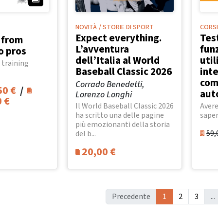
NOVITÀ
/ STORIE DI SPORT
CORSI
Expect everything.
Tes
: from
L’avventura
funz
o pros
dell’Italia al World
uti
 training
Baseball Classic 2026
inte
come
Corrado Benedetti,
50
€
/
aut
Lorenzo Longhi
0
€
Il World Baseball Classic 2026
Avere
ha scritto una delle pagine
saper
più emozionanti della storia
59,
del b...
20,00
€
Precedente
1
2
3
...