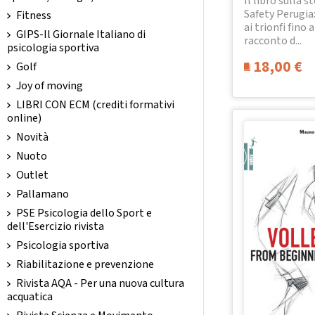
Il libro sulla st
Safety Perugia:
Fitness
ai trionfi fino a
GIPS-Il Giornale Italiano di
racconto d...
psicologia sportiva
18,00
€
Golf
Joy of moving
LIBRI CON ECM (crediti formativi
online)
Novità
Nuoto
Outlet
Pallamano
PSE Psicologia dello Sport e
dell'Esercizio rivista
Psicologia sportiva
Riabilitazione e prevenzione
Rivista AQA - Per una nuova cultura
acquatica