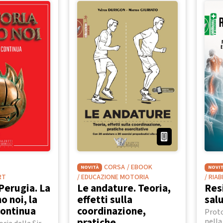
CORSA
/ EBOOK
NOVITÀ
NOVIT
RT
/ EDUCAZIONE MOTORIA
/ RIA
Perugia. La
Le andature. Teoria,
Res
o noi, la
effetti sulla
sal
continua
coordinazione,
Proto
pratiche
nella