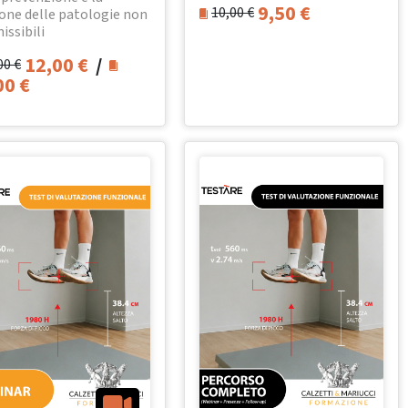
9,50
€
10,00
€
one delle patologie non
issibili
12,00
€
/
00
€
00
€