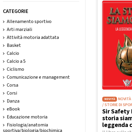
CATEGORIE
Allenamento sportivo
Arti marziali
Attività motoria adattata
Basket
Calcio
Calcio a 5
Ciclismo
Comunicazione e management
Corsa
Corsi
NOVITÀ
NOVITÀ
Danza
/ STORIE DI SPO
eBook
Sir Safety 
storia siam
Educazione motoria
leggenda 
Fisiologia/anatomia
sportiva/biologia/biochimica