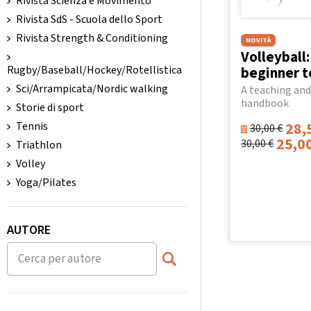
Rivista Scienza e Movimento
Rivista SdS - Scuola dello Sport
Rivista Strength & Conditioning
NOVITÀ
Volleyball
beginner t
Rugby/Baseball/Hockey/Rotellistica
Sci/Arrampicata/Nordic walking
A teaching and
handbook
Storie di sport
28,
Tennis
30,00
€
25,0
30,00
€
Triathlon
Volley
Yoga/Pilates
AUTORE