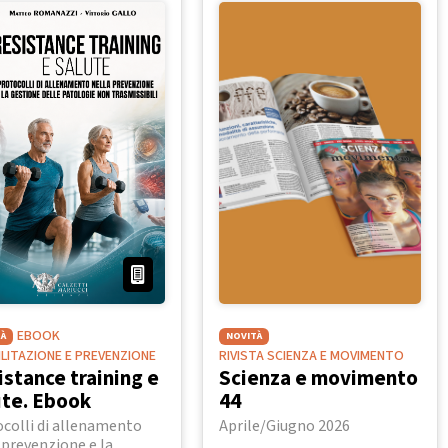
EBOOK
À
NOVITÀ
BILITAZIONE E PREVENZIONE
RIVISTA SCIENZA E MOVIMENTO
istance training e
Scienza e movimento
ute. Ebook
44
colli di allenamento
Aprile/Giugno 2026
 prevenzione e la