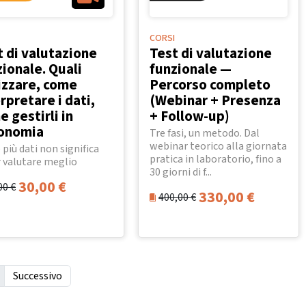
CORSI
t di valutazione
Test di valutazione
ionale. Quali
funzionale —
lizzare, come
Percorso completo
rpretare i dati,
(Webinar + Presenza
 gestirli in
+ Follow-up)
onomia
Tre fasi, un metodo. Dal
webinar teorico alla giornata
 più dati non significa
pratica in laboratorio, fino a
 valutare meglio
30 giorni di f...
30,00
€
00
€
330,00
€
400,00
€
Successivo