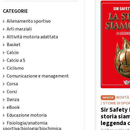
CATEGORIE
Allenamento sportivo
Arti marziali
Attività motoria adattata
Basket
Calcio
Calcio a 5
Ciclismo
Comunicazione e management
Corsa
Corsi
NOVITÀ
NOVITÀ
Danza
/ STORIE DI SPO
eBook
Sir Safety 
storia siam
Educazione motoria
leggenda 
Fisiologia/anatomia
sportiva/biologia/biochimica