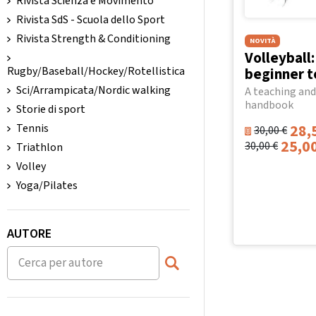
Rivista Scienza e Movimento
Rivista SdS - Scuola dello Sport
Rivista Strength & Conditioning
NOVITÀ
Volleyball
beginner t
Rugby/Baseball/Hockey/Rotellistica
Sci/Arrampicata/Nordic walking
A teaching and
handbook
Storie di sport
28,
Tennis
30,00
€
25,0
30,00
€
Triathlon
Volley
Yoga/Pilates
AUTORE