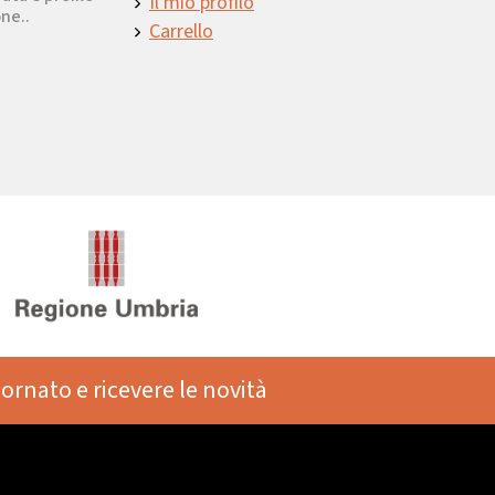
Il mio profilo
ne..
Carrello
iornato e ricevere le novità