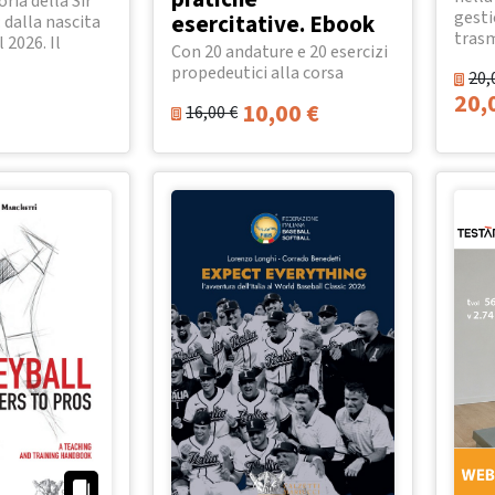
oria della Sir
gesti
esercitative. Ebook
 dalla nascita
trasm
l 2026. Il
Con 20 andature e 20 esercizi
propedeutici alla corsa
20,
20,
10,00
€
16,00
€