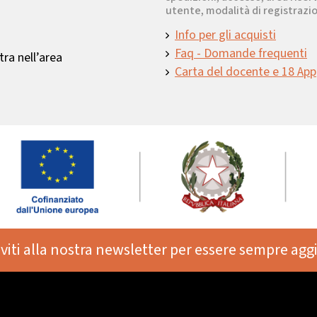
utente, modalità di registrazio
Info per gli acquisti
Faq - Domande frequenti
ra nell’area
Carta del docente e 18 App
iviti alla nostra newsletter per essere sempre agg