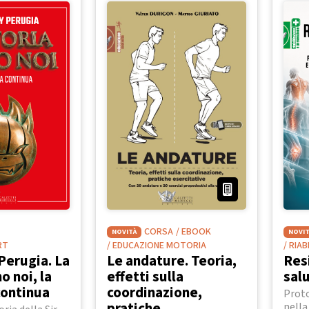
CORSA
/ EBOOK
NOVITÀ
NOVIT
RT
/ EDUCAZIONE MOTORIA
/ RIA
Perugia. La
Le andature. Teoria,
Res
o noi, la
effetti sulla
sal
continua
coordinazione,
Proto
pratiche
nella