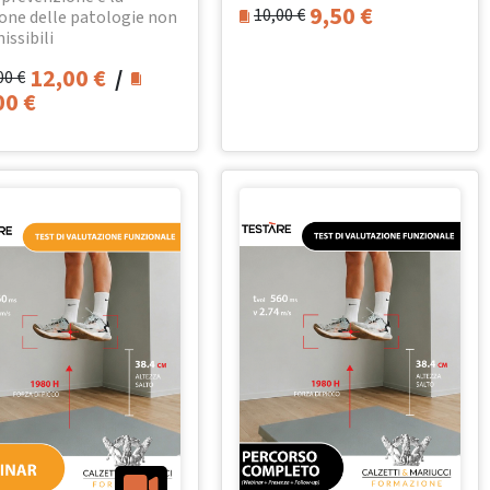
9,50
€
10,00
€
one delle patologie non
issibili
12,00
€
/
00
€
00
€