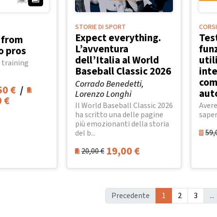
STORIE DI SPORT
CORSI
Expect everything.
Tes
: from
L’avventura
funz
o pros
dell’Italia al World
uti
 training
Baseball Classic 2026
inte
come
Corrado Benedetti,
50
€
/
aut
Lorenzo Longhi
0
€
Il World Baseball Classic 2026
Avere
ha scritto una delle pagine
saper
più emozionanti della storia
59,
del b...
19,00
€
20,00
€
Precedente
1
2
3
...