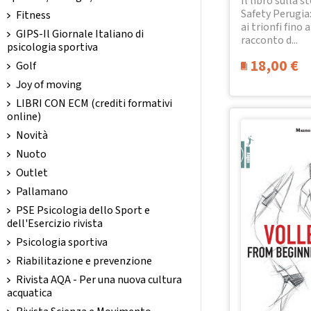
Il libro sulla st
Safety Perugia:
Fitness
ai trionfi fino a
GIPS-Il Giornale Italiano di
racconto d...
psicologia sportiva
18,00
€
Golf
Joy of moving
LIBRI CON ECM (crediti formativi
online)
Novità
Nuoto
Outlet
Pallamano
PSE Psicologia dello Sport e
dell'Esercizio rivista
Psicologia sportiva
Riabilitazione e prevenzione
Rivista AQA - Per una nuova cultura
acquatica