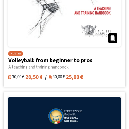
NOVITÀ
Volleyball: from beginner to pros
A teaching and training handbook
28,50
€
/
25,00
€
30,00
€
30,00
€