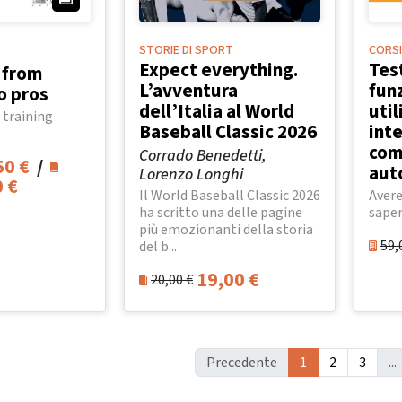
STORIE DI SPORT
CORSI
Expect everything.
Tes
: from
L’avventura
funz
o pros
dell’Italia al World
uti
 training
Baseball Classic 2026
inte
come
Corrado Benedetti,
50
€
/
aut
Lorenzo Longhi
0
€
Il World Baseball Classic 2026
Avere
ha scritto una delle pagine
saper
più emozionanti della storia
59,
del b...
19,00
€
20,00
€
Precedente
1
2
3
...