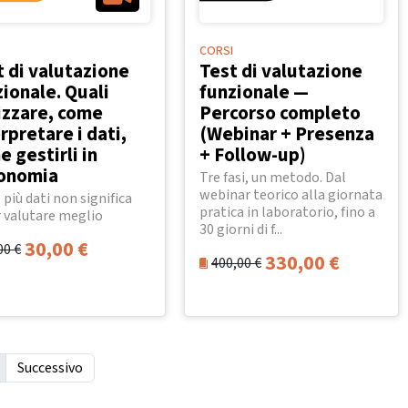
CORSI
t di valutazione
Test di valutazione
ionale. Quali
funzionale —
lizzare, come
Percorso completo
rpretare i dati,
(Webinar + Presenza
 gestirli in
+ Follow-up)
onomia
Tre fasi, un metodo. Dal
webinar teorico alla giornata
 più dati non significa
pratica in laboratorio, fino a
 valutare meglio
30 giorni di f...
30,00
€
00
€
330,00
€
400,00
€
Successivo