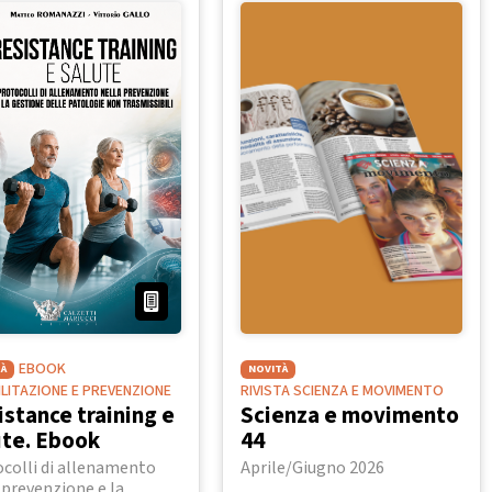
EBOOK
À
NOVITÀ
BILITAZIONE E PREVENZIONE
RIVISTA SCIENZA E MOVIMENTO
istance training e
Scienza e movimento
ute. Ebook
44
colli di allenamento
Aprile/Giugno 2026
 prevenzione e la