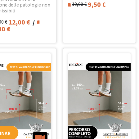
9,50
€
10,00
€
one delle patologie non
issibili
12,00
€
/
00
€
00
€