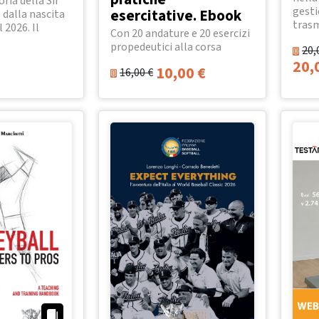
oria della Sir
gesti
esercitative. Ebook
 dalla nascita
trasm
l 2026. Il
Con 20 andature e 20 esercizi
propedeutici alla corsa
20,
20,
10,00
€
16,00
€