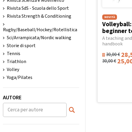
Rivista Scienza e Movimento
Rivista SdS - Scuola dello Sport
Rivista Strength & Conditioning
NOVITÀ
Volleyball
beginner t
Rugby/Baseball/Hockey/Rotellistica
Sci/Arrampicata/Nordic walking
A teaching and
handbook
Storie di sport
28,
Tennis
30,00
€
25,0
30,00
€
Triathlon
Volley
Yoga/Pilates
AUTORE