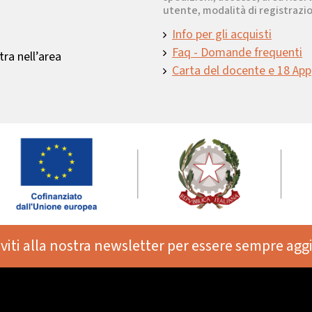
utente, modalità di registrazio
Info per gli acquisti
Faq - Domande frequenti
ra nell’area
Carta del docente e 18 App
iviti alla nostra newsletter per essere sempre agg