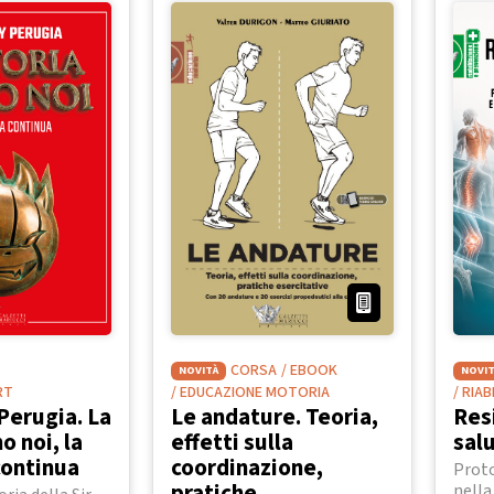
CORSA
/ EBOOK
NOVITÀ
NOVIT
RT
/ EDUCAZIONE MOTORIA
/ RIA
Perugia. La
Le andature. Teoria,
Res
o noi, la
effetti sulla
sal
continua
coordinazione,
Proto
pratiche
nella