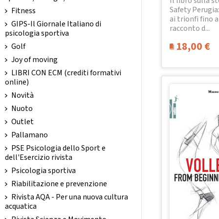
Il libro sulla st
Safety Perugia:
Fitness
ai trionfi fino a
GIPS-Il Giornale Italiano di
racconto d...
psicologia sportiva
18,00
€
Golf
Joy of moving
LIBRI CON ECM (crediti formativi
online)
Novità
Nuoto
Outlet
Pallamano
PSE Psicologia dello Sport e
dell'Esercizio rivista
Psicologia sportiva
Riabilitazione e prevenzione
Rivista AQA - Per una nuova cultura
acquatica