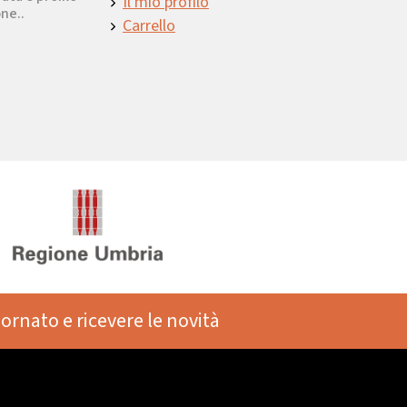
Il mio profilo
ne..
Carrello
iornato e ricevere le novità