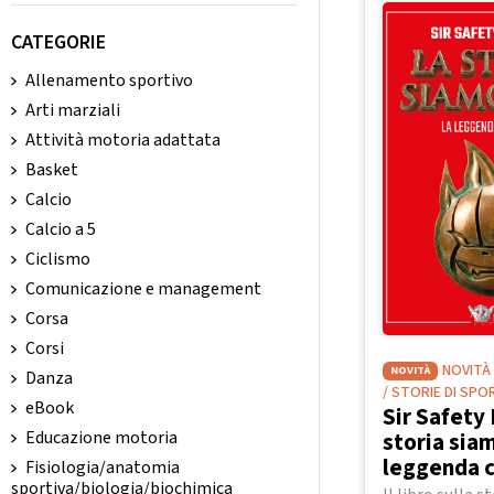
CATEGORIE
Allenamento sportivo
Arti marziali
Attività motoria adattata
Basket
Calcio
Calcio a 5
Ciclismo
Comunicazione e management
Corsa
Corsi
NOVITÀ
NOVITÀ
Danza
/ STORIE DI SPO
eBook
Sir Safety 
storia siam
Educazione motoria
leggenda 
Fisiologia/anatomia
sportiva/biologia/biochimica