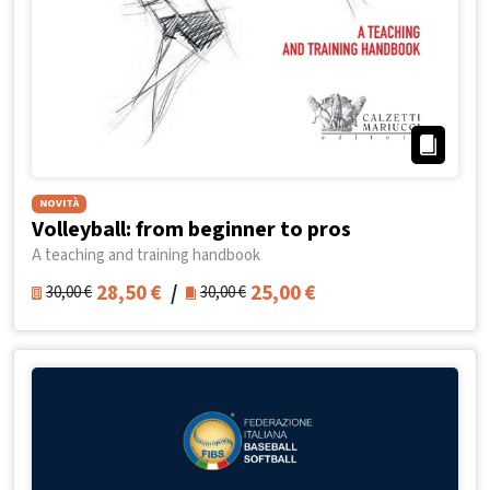
NOVITÀ
Volleyball: from beginner to pros
A teaching and training handbook
28,50
€
/
25,00
€
30,00
€
30,00
€