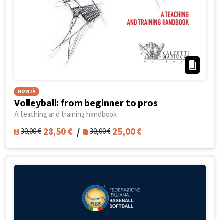
NOVITÀ
Volleyball: from beginner to pros
A teaching and training handbook
28,50
€
/
25,00
€
30,00
€
30,00
€